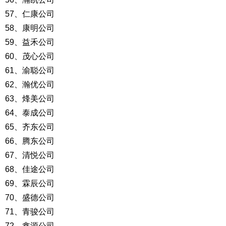
57、仁康公司
58、康明公司
59、益禾公司
60、茂心公司
61、渝聪公司
62、瀚优公司
63、烽美公司
64、泰成公司
65、齐东公司
66、腾东公司
67、清悦公司
68、佳途公司
69、霖辰公司
70、盛德公司
71、青骏公司
72、鑫源公司