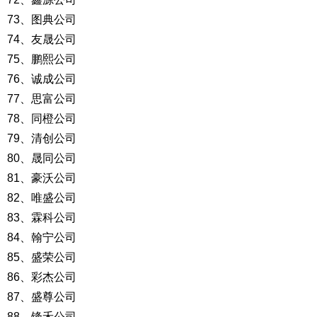
73、图典公司
74、友晟公司
75、鹏熙公司
76、诚成公司
77、思富公司
78、同橙公司
79、清创公司
80、晟同公司
81、豪沃公司
82、唯盛公司
83、霖科公司
84、翰宁公司
85、盛荣公司
86、彩杰公司
87、盛尊公司
88、锋禾公司