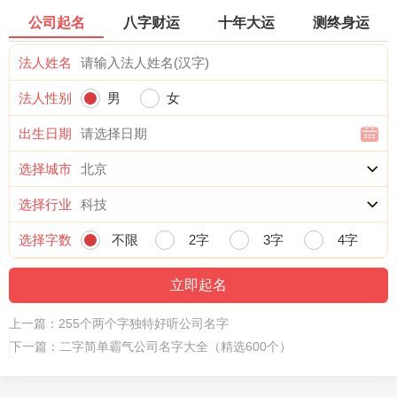
公司起名
八字财运
十年大运
测终身运
法人姓名
法人性别
男
女
出生日期
选择城市
选择行业
选择字数
不限
2字
3字
4字
上一篇：
255个两个字独特好听公司名字
下一篇：
二字简单霸气公司名字大全（精选600个）