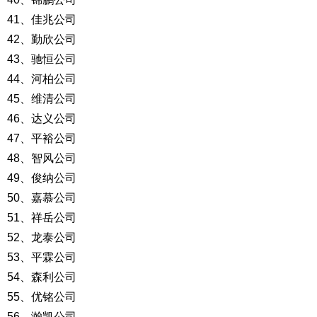
41、佳兆公司
42、勤欣公司
43、驰恒公司
44、河柏公司
45、维清公司
46、达义公司
47、平裕公司
48、智风公司
49、俊纳公司
50、嘉慕公司
51、祥岳公司
52、龙泰公司
53、平霖公司
54、森利公司
55、优铭公司
56、瀚凯公司