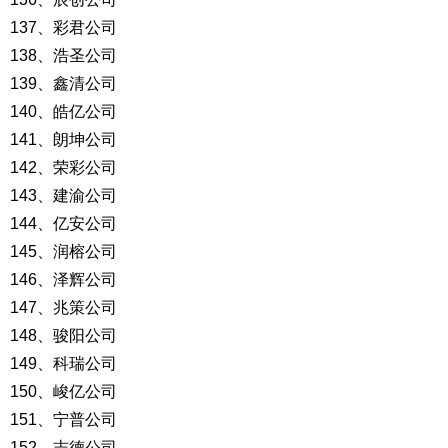
137、彩君公司
138、浩圣公司
139、鑫清公司
140、皓亿公司
141、朗坤公司
142、荣彩公司
143、建渝公司
144、亿安公司
145、润榕公司
146、泽辉公司
147、兆策公司
148、骏阳公司
149、科瑞公司
150、峻亿公司
151、宁普公司
152、志德公司