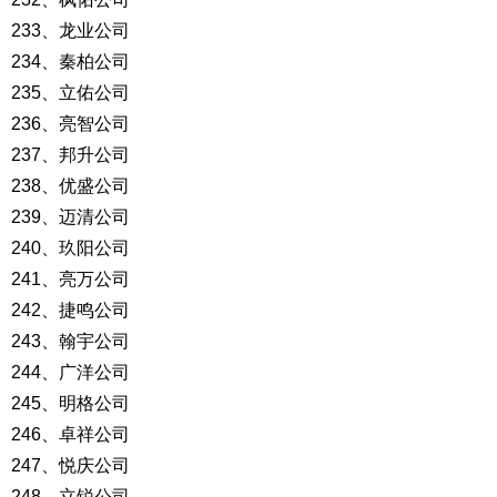
233、龙业公司
234、秦柏公司
235、立佑公司
236、亮智公司
237、邦升公司
238、优盛公司
239、迈清公司
240、玖阳公司
241、亮万公司
242、捷鸣公司
243、翰宇公司
244、广洋公司
245、明格公司
246、卓祥公司
247、悦庆公司
248、立锐公司