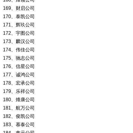
169、财启公司
170、泰凯公司
171、辉玖公司
172、宇图公司
173、麟汉公司
174、伟佳公司
175、驰志公司
176、信星公司
177、诚鸿公司
178、宏承公司
179、乐祥公司
180、烽康公司
181、航万公司
182、俊凯公司
183、慕泰公司
184、鑫元公司