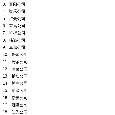
3、百阳公司
4、智禾公司
5、仁亮公司
6、荣昌公司
7、祥橙公司
8、玮诚公司
9、卓越公司
10、高领公司
11、扬诚公司
12、翰铭公司
13、越灿公司
14、腾宝公司
15、泰盛公司
16、彩安公司
17、晟隆公司
18、仁先公司