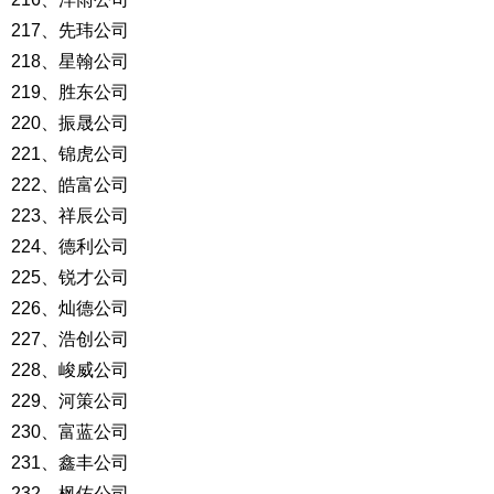
217、先玮公司
218、星翰公司
219、胜东公司
220、振晟公司
221、锦虎公司
222、皓富公司
223、祥辰公司
224、德利公司
225、锐才公司
226、灿德公司
227、浩创公司
228、峻威公司
229、河策公司
230、富蓝公司
231、鑫丰公司
232、枫佑公司