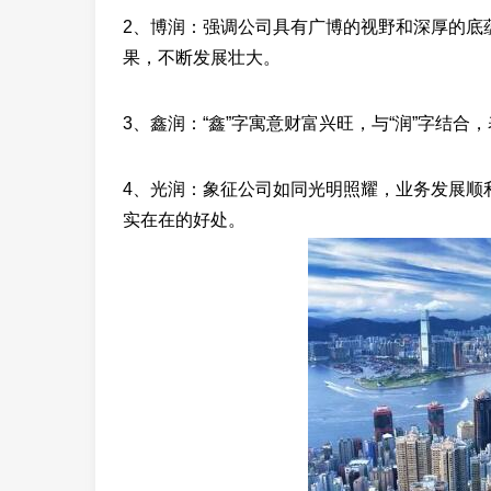
2、博润：强调公司具有广博的视野和深厚的底
果，不断发展壮大。
3、鑫润：“鑫”字寓意财富兴旺，与“润”字结
4、光润：象征公司如同光明照耀，业务发展顺
实在在的好处。