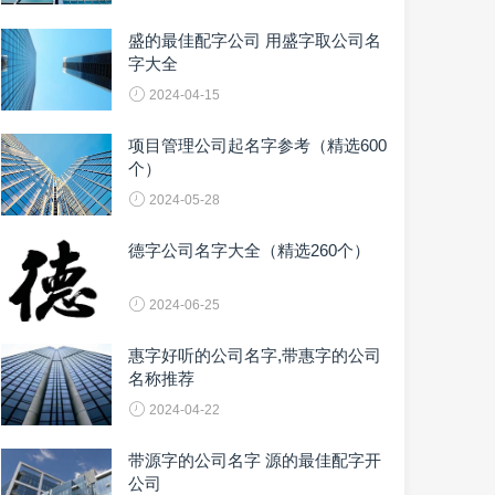
盛的最佳配字公司 用盛字取公司名
字大全
2024-04-15
项目管理公司起名字参考（精选600
个）
2024-05-28
德字公司名字大全（精选260个）
2024-06-25
惠字好听的公司名字,带惠字的公司
名称推荐
2024-04-22
带源字的公司名字 源的最佳配字开
公司