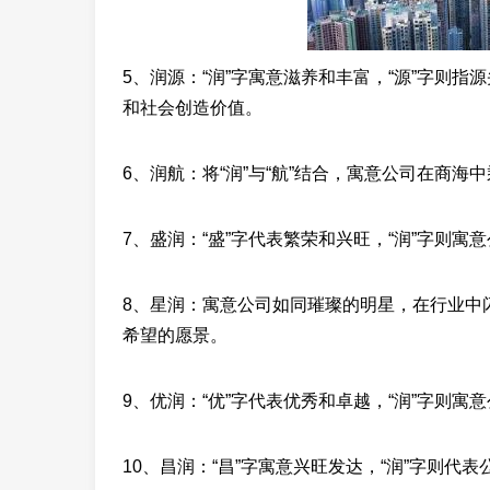
5、润源：“润”字寓意滋养和丰富，“源”字则
和社会创造价值。
6、润航：将“润”与“航”结合，寓意公司在商
7、盛润：“盛”字代表繁荣和兴旺，“润”字则
8、星润：寓意公司如同璀璨的明星，在行业中
希望的愿景。
9、优润：“优”字代表优秀和卓越，“润”字则
10、昌润：“昌”字寓意兴旺发达，“润”字则代