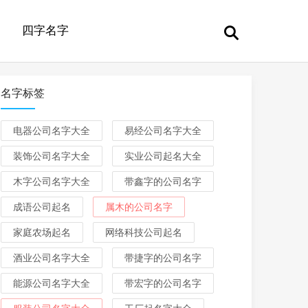
四字名字
名字标签
电器公司名字大全
易经公司名字大全
装饰公司名字大全
实业公司起名大全
木字公司名字大全
带鑫字的公司名字
成语公司起名
属木的公司名字
家庭农场起名
网络科技公司起名
酒业公司名字大全
带捷字的公司名字
能源公司名字大全
带宏字的公司名字