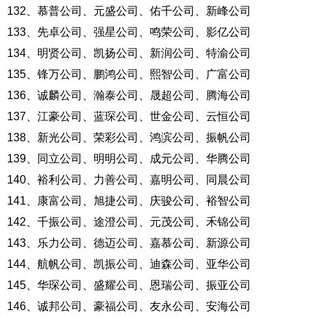
132、慕普公司、元盛公司、佑千公司、新峰公司
133、先卓公司、强星公司、鸣荣公司、影亿公司
134、明贤公司、凯扬公司、新润公司、特渝公司
135、锋万公司、鹏鸿公司、熙智公司、广富公司
136、诚麟公司、瀚泰公司、晟超公司、腾海公司
137、江豪公司、蓝琛公司、世金公司、云恒公司
138、新光公司、荣彩公司、鸿滨公司、振帆公司
139、同立公司、明明公司、成元公司、华腾公司
140、裕利公司、力善公司、嘉明公司、同晨公司
141、康富公司、旭捷公司、庆骏公司、裕智公司
142、千振公司、途澄公司、元茂公司、禾锦公司
143、乐力公司、德迈公司、嘉慕公司、新源公司
144、航帆公司、凯振公司、迪森公司、亚华公司
145、华琛公司、盛耀公司、恩瑞公司、振亚公司
146、诚邦公司、豪福公司、友永公司、安海公司