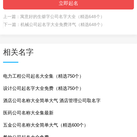
上一篇：
寓意好的生僻字公司名字大全（精选648个）
下一篇：
机械公司起名字大全免费洋气（精选648个）
相关名字
电力工程公司起名大全集（精选750个）
设计公司起名字大全免费（精选750个）
酒店公司名称大全简单大气 酒店管理公司取名字
医药公司名称大全集最新
五金公司名称大全简单大气（精选600个）