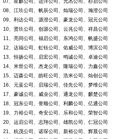
07、星麒公司、运洋公司、元杰公司、杉启公司
08、江玖公司、帆辰公司、灿瑞公司、瀚澄公司
09、利达公司、源澄公司、豪龙公司、冠元公司
10、贤玖公司、创源公司、云兆公司、祥昌公司
11、亮同公司、福启公司、东鸿公司、帆盛公司
12、达福公司、虹钰公司、佑威公司、博滨公司
13、恒扬公司、启宏公司、鸣诚公司、卓迪公司
14、米世公司、杰龙公司、隆瑞公司、力鑫公司
15、迈森公司、皓旺公司、浩米公司、灿创公司
16、元蓝公司、启瑞公司、佳先公司、梦维公司
17、豪诚公司、威业公司、通龙公司、麒楚公司
18、冠东公司、誉顺公司、利麟公司、亿通公司
19、力裕公司、奇安公司、乐和公司、荣智公司
20、运启公司、志翔公司、雄凯公司、仁冠公司
21、杭茂公司、诺琛公司、新裕公司、辉晨公司