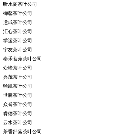
听水阁茶叶公司
御馨茶叶公司
运成茶叶公司
汇心茶叶公司
学运茶叶公司
宇友茶叶公司
泰禾茗苑茶叶公司
众峰茶叶公司
兴茂茶叶公司
翰凯茶叶公司
世腾茶叶公司
众誉茶叶公司
睿德茶叶公司
云水茶叶公司
茶香部落茶叶公司