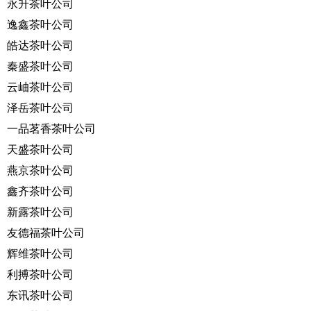
永升茶叶公司
逸鑫茶叶公司
皓达茶叶公司
秦盛茶叶公司
云岫茶叶公司
泽岳茶叶公司
一品茗香茶叶公司
天盛茶叶公司
燕京茶叶公司
鑫齐茶叶公司
新露茶叶公司
友德福茶叶公司
辉维茶叶公司
利搏茶叶公司
东讯茶叶公司