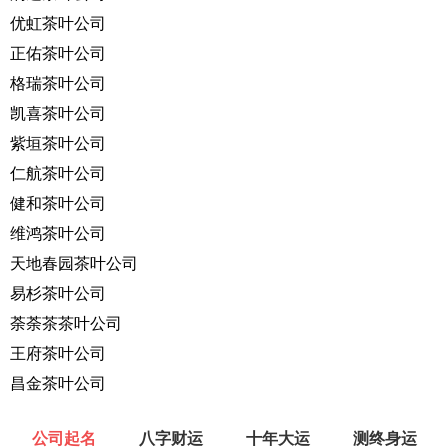
优虹茶叶公司
正佑茶叶公司
格瑞茶叶公司
凯喜茶叶公司
紫垣茶叶公司
仁航茶叶公司
健和茶叶公司
维鸿茶叶公司
天地春园茶叶公司
易杉茶叶公司
荼荼茶茶叶公司
王府茶叶公司
昌金茶叶公司
公司起名
八字财运
十年大运
测终身运