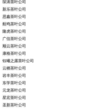
琛涛茶叶公司
新乐茶叶公司
思鑫茶叶公司
航鸣茶叶公司
隆虎茶叶公司
广信茶叶公司
顺云茶叶公司
康格茶叶公司
钰曦之露茶叶公司
云栖茶叶公司
岩丰茶叶公司
东学茶叶公司
元龙茶叶公司
星宏茶叶公司
圣新茶叶公司